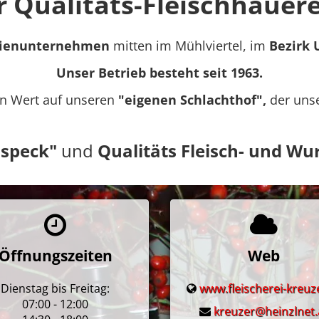
 Qualitäts-Fleischhauer
ilienunternehmen
mitten im Mühlviertel, im
Bezirk 
Unser Betrieb besteht seit 1963.
en Wert auf unseren
"eigenen Schlachthof",
der unse
nspeck"
und
Qualitäts Fleisch- und W
Öffnungszeiten
Web
Dienstag bis Freitag:
www.fleischerei-kreuz
07:00 - 12:00
kreuzer@heinzlnet.