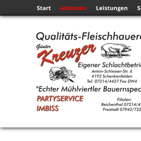
Start
Aktionen
Leistungen
S