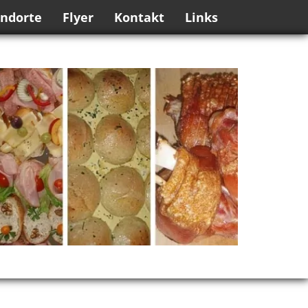
andorte
Flyer
Kontakt
Links