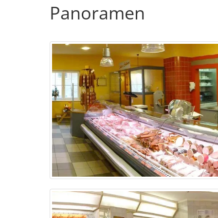
Panoramen